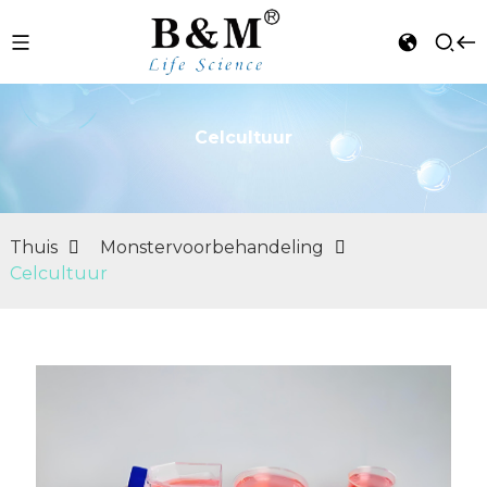
Celcultuur
n
Thuis
Monstervoorbehandeling
Celcultuur