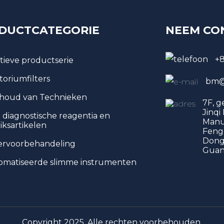
DUCTCATEGORIE
NEEM CO
+
tieve productserie
toriumfilters
bm@
houd van Technieken
7F, 
Jinqi
o diagnostische reagentia en
Manu
iksartikelen
Feng
Dongg
ervoorbehandeling
Guan
matiseerde slimme instrumenten
Copyright 2025. Alle rechten voorbehouden.