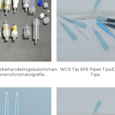
orbehandelingskolommen
WCX Tip SPE Pipet TipsEx
onenchromatografie...
Tips