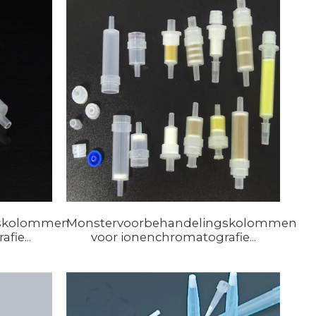
gskolommen
Monstervoorbehandelingskolommen
fie...
voor ionenchromatografie...