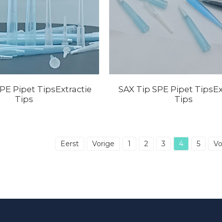
SPE Pipet TipsExtractie
SAX Tip SPE Pipet TipsEx
Tips
Tips
Eerst
Vorige
1
2
3
4
5
V