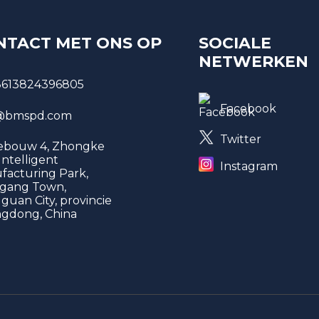
NTACT MET ONS OP
SOCIALE
NETWERKEN
8613824396805
Facebook
bmspd.com
Twitter
gebouw 4, Zhongke
 Intelligent
Instagram
facturing Park,
gang Town,
uan City, provincie
gdong, China