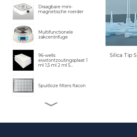
Draagbare mini-
magnetische roerder
Multifunctionele
zakcentrifuge
Silica Tip 
96-wells
eiwitontzoutingsplaat 1
ml 1,5 ml 2 ml 5...
Spuitloze filters flacon
Volledig
geautomatiseerde
monsterpreprocessor
BM Life Science, 96
Well UV-transparante