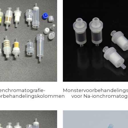
enchromatografie-
Monstervoorbehandelin
orbehandelingskolommen
voor Na-ionchromatogra