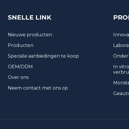
micro-pl...
SNELLE LINK
PRO
Buistype colloïdaal
goud testkit
Nieuwe producten
Innova
Producten
Labora
Fecale verzamelaar
Speciale aanbiedingen te koop
Onder
OEM/ODM
In vitr
verbru
Over ons
Monst
Neem contact met ons op
Geauto