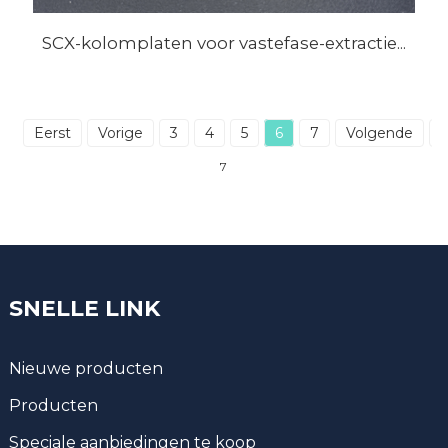
SCX-kolomplaten voor vastefase-extractie...
Eerst
Vorige
3
4
5
6
7
Volgende
L
7
SNELLE LINK
Nieuwe producten
Producten
Speciale aanbiedingen te koop