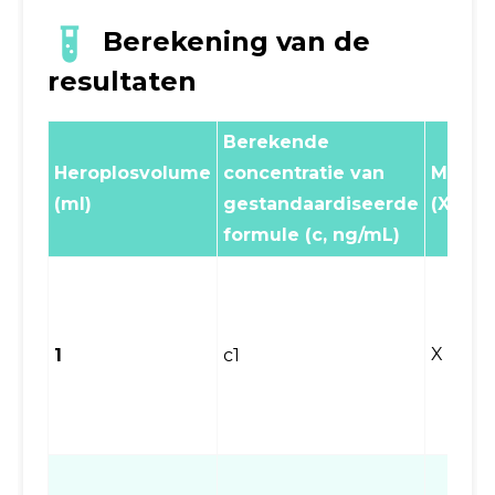
Berekening van de
resultaten
Berekende
Heroplosvolume
concentratie van
Monst
(ml)
gestandaardiseerde
(X,μg/
formule (c, ng/mL)
X =
1
c1