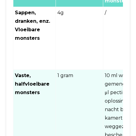
monster
Sappen,
4g
/
dranken, enz.
Vloeibare
monsters
Vaste,
1 gram
10 ml water
halfvloeibare
gemengd me
monsters
μl pectinase-
oplossing en
nacht bij
kamertempe
weggezet,
beschermd 