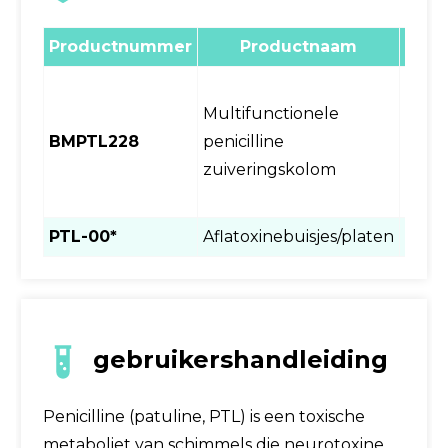
Productnummer
Productnaam
Besc
Multifunctionele
ml/ve
BMPTL228
penicilline
25 
zuiveringskolom
(i
t
PTL-00*
Aflatoxinebuisjes/platen
Perso
gebruikershandleiding
Penicilline (patuline, PTL) is een toxische
metaboliet van schimmels die neurotoxine,