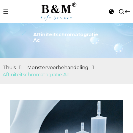
Affiniteitschromatografie
Ac
n
Thuis
Monstervoorbehandeling
Affiniteitschromatografie Ac