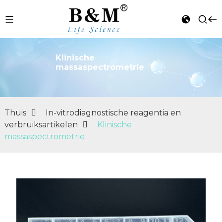
Klinische
massaspectrometrie
n
Thuis
In-vitrodiagnostische reagentia en
verbruiksartikelen
Klinische
massaspectrometrie