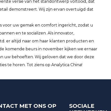
ste versie van het standontwerp voltooid, dat
ail demonstreert. Wij zijn ervan overtuigd dat
s voor uw gemak en comfort ingericht, zodat u
nnen en te socializen. Als innovator,
td. er altijd naar om haar klanten producten en
p de komende beurs in november kijken we ernaar
van uw behoeften. Wij geloven dat we door deze
te horen. Tot ziens op Analytica China!
NTACT MET ONS OP
SOCIALE