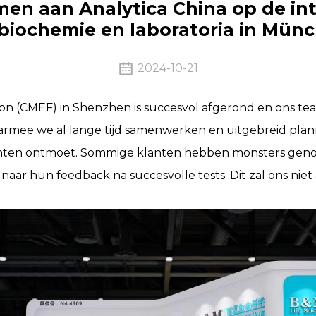
en aan Analytica China op de int
 biochemie en laboratoria in Mün
2024-10-21
ion (CMEF) in Shenzhen is succesvol afgerond en ons te
aarmee we al lange tijd samenwerken en uitgebreid pl
klanten ontmoet. Sommige klanten hebben monsters gen
ar hun feedback na succesvolle tests. Dit zal ons niet