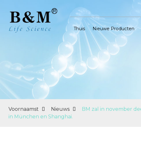
Thuis
Nieuwe Producten
Voornaamst
Nieuws
BM zal in november dee
in München en Shanghai.