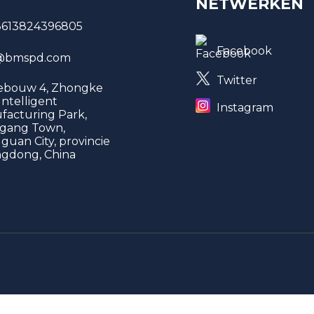
NETWERKEN
8613824396805
Facebook
bmspd.com
Twitter
gebouw 4, Zhongke
 Intelligent
Instagram
facturing Park,
gang Town,
uan City, provincie
gdong, China