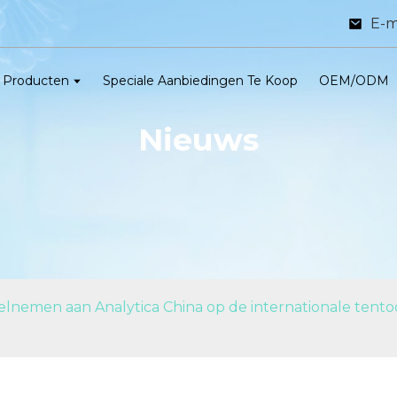
E-m
Producten
Speciale Aanbiedingen Te Koop
OEM/ODM
Nieuws
lnemen aan Analytica China op de internationale tentoon