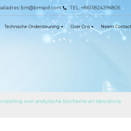
ailadres: bm@bmspd.com
TEL: +8613824396805
Technische Ondersteuning
Over Ons
Neem Contact
stelling over analytische biochemie en laboratoria