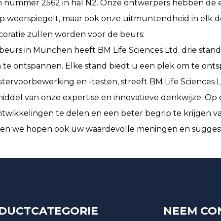
 nummer 2562 in hal N2. Onze ontwerpers hebben de eer
p weerspiegelt, maar ook onze uitmuntendheid in elk det
oratie zullen worden voor de beurs:
urs in München heeft BM Life Sciences Ltd. drie stand
te ontspannen. Elke stand biedt u een plek om te ontspa
tervoorbewerking en -testen, streeft BM Life Sciences L
 middel van onze expertise en innovatieve denkwijze. O
ntwikkelingen te delen en een beter begrip te krijgen 
n we hopen ook uw waardevolle meningen en suggesties 
DUCTCATEGORIE
NEEM CO