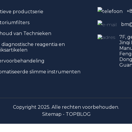
+
tieve productserie
toriumfilters
bm@
houd van Technieken
7F, 
Jinqi
o diagnostische reagentia en
Manu
iksartikelen
Feng
Dongg
ervoorbehandeling
Guan
matiseerde slimme instrumenten
Copyright 2025. Alle rechten voorbehouden.
Sitemap -
TOPBLOG