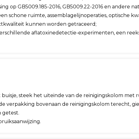
ssing op GB5009.185-2016, GB5009.22-2016 en andere na
n schone ruimte, assemblagelijnoperaties, optische kwa
ctkwaliteit kunnen worden getraceerd;
verschillende aflatoxinedetectie-experimenten, een ree
 buisje, steek het uiteinde van de reinigingskolom met
 de verpakking bovenaan de reinigingskolom terecht, giet 
 getest.
bruiksaanwijzing.