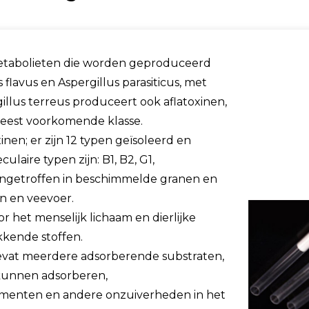
 metabolieten die worden geproduceerd
 flavus en Aspergillus parasiticus, met
illus terreus produceert ook aflatoxinen,
meest voorkomende klasse.
en; er zijn 12 typen geïsoleerd en
laire typen zijn: B1, B2, G1,
aangetroffen in beschimmelde granen en
 en veevoer.
r het menselijk lichaam en dierlijke
kkende stoffen.
evat meerdere adsorberende substraten,
r kunnen adsorberen,
 pigmenten en andere onzuiverheden in het