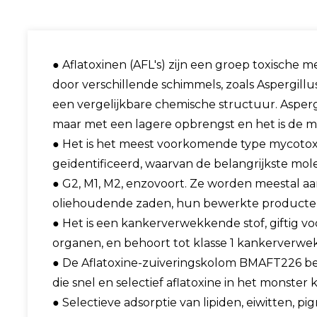
● Aflatoxinen (AFL's) zijn een groep toxische
door verschillende schimmels, zoals Aspergillus
een vergelijkbare chemische structuur. Asperg
maar met een lagere opbrengst en het is de 
● Het is het meest voorkomende type mycotoxin
geïdentificeerd, waarvan de belangrijkste molecu
● G2, M1, M2, enzovoort. Ze worden meestal 
oliehoudende zaden, hun bewerkte producten
● Het is een kankerverwekkende stof, giftig voo
organen, en behoort tot klasse 1 kankerverwe
● De Aflatoxine-zuiveringskolom BMAFT226 b
die snel en selectief aflatoxine in het monste
● Selectieve adsorptie van lipiden, eiwitten,