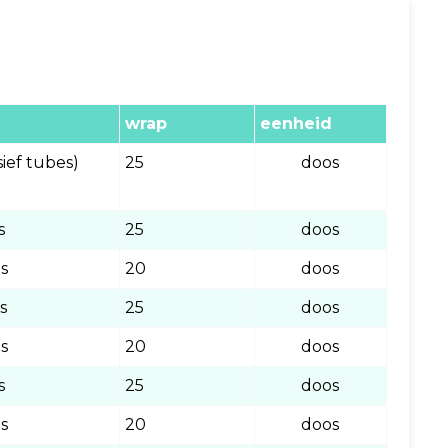
wrap
eenheid
sief tubes)
25
doos
s
25
doos
os
20
doos
s
25
doos
os
20
doos
s
25
doos
os
20
doos