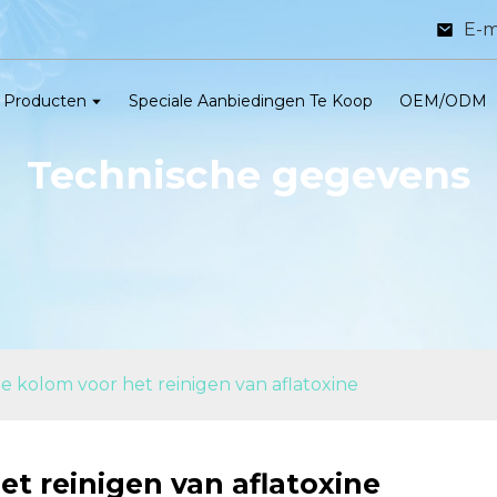
E-m
Producten
Speciale Aanbiedingen Te Koop
OEM/ODM
Technische gegevens
e kolom voor het reinigen van aflatoxine
et reinigen van aflatoxine