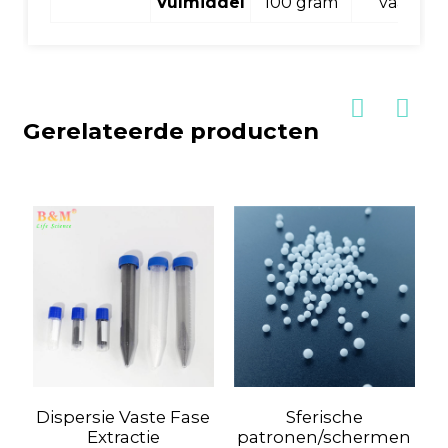
Vulmiddel
100 gram
vaas
Gerelateerde producten
Dispersie Vaste Fase
Sferische
C
Extractie
patronen/schermen