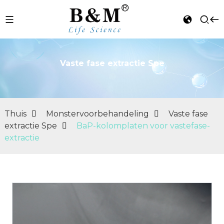
Vaste fase extractie Spe
n
Thuis
Monstervoorbehandeling
Vaste fase
extractie Spe
BaP-kolomplaten voor vastefase-
extractie