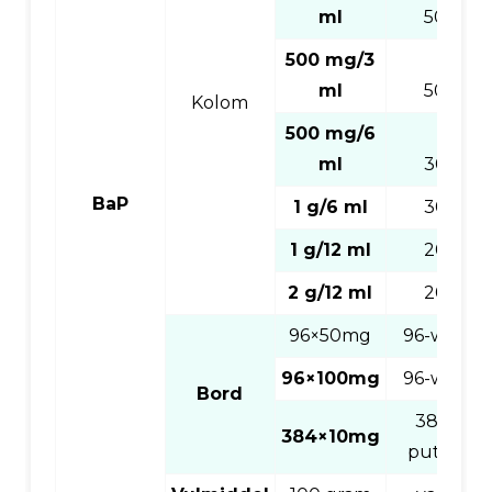
ml
50
500 mg/3
ml
50
Kolom
500 mg/6
ml
30
BaP
1 g/6 ml
30
1 g/12 ml
20
2 g/12 ml
20
96×50mg
96-well
96×100mg
96-well
Bord
384-
384×10mg
putjes