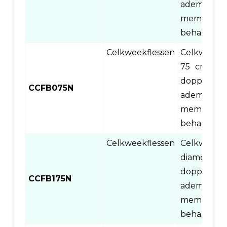
ademend
membraan
behandeli
Celkweekflessen
Celkweekfl
75 cm2 di
doppen
CCFB075N
ademend
membraan
behandeli
Celkweekflessen
Celkweekfl
diameter 1
doppen
CCFB175N
ademend
membraan
behandeli