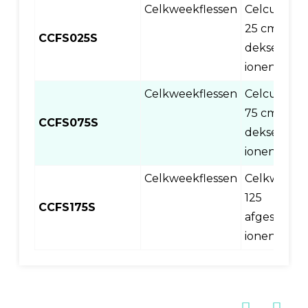
Celkweekflessen
Celcultuur
25 cm2, af
CCFS025S
deksel,
ionenbeha
Celkweekflessen
Celcultuur
75 cm2, af
CCFS075S
deksel,
ionenbeha
Celkweekflessen
Celkweekfl
125 
CCFS175S
afgesloten
ionenbeha