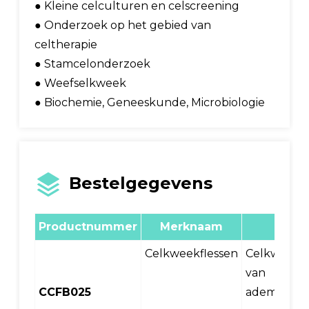
● Kleine celculturen en celscreening
● Onderzoek op het gebied van
celtherapie
● Stamcelonderzoek
● Weefselkweek
● Biochemie, Geneeskunde, Microbiologie
Bestelgegevens
Productnummer
Merknaam
nor
Celkweekflessen
Celkweekfl
van 25
CCFB025
ademende