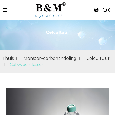
Celcultuur
n
Thuis
Monstervoorbehandeling
Celcultuur
Celkweekflessen