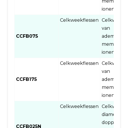
membraand
ionenbeha
Celkweekflessen
Celkweekfl
van 75
CCFB075
ademende
membraand
ionenbeha
Celkweekflessen
Celkweekfl
van 125
CCFB175
ademende
membraand
ionenbeha
Celkweekflessen
Celkweekfl
diameter 
doppen
CCFB025N