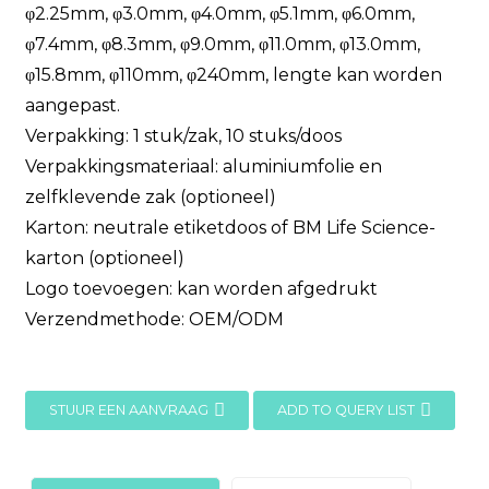
φ2.25mm, φ3.0mm, φ4.0mm, φ5.1mm, φ6.0mm,
φ7.4mm, φ8.3mm, φ9.0mm, φ11.0mm, φ13.0mm,
φ15.8mm, φ110mm, φ240mm, lengte kan worden
aangepast.
Verpakking: 1 stuk/zak, 10 stuks/doos
Verpakkingsmateriaal: aluminiumfolie en
zelfklevende zak (optioneel)
Karton: neutrale etiketdoos of BM Life Science-
karton (optioneel)
Logo toevoegen: kan worden afgedrukt
Verzendmethode: OEM/ODM
STUUR EEN AANVRAAG
ADD TO QUERY LIST