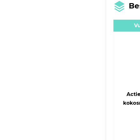
Be
V
Actie
kokos