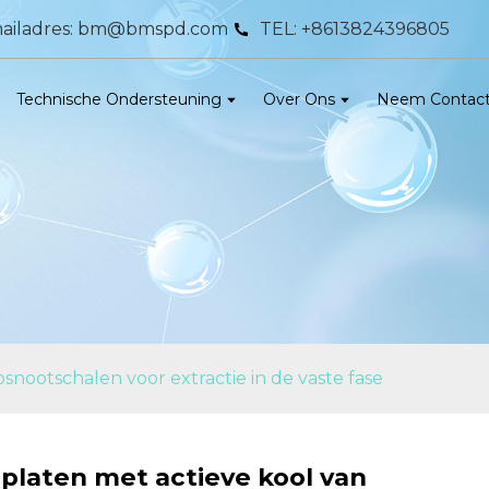
ailadres: bm@bmspd.com
TEL: +8613824396805
Technische Ondersteuning
Over Ons
Neem Contact
nootschalen voor extractie in de vaste fase
platen met actieve kool van