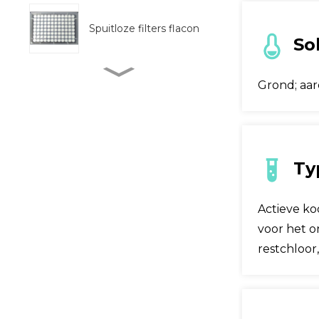
Spuitloze filters flacon
Sol
Volledig
Grond; aard
geautomatiseerde
monsterpreprocessor
BM Life Science, 96
Well UV-transparante
micro-pl...
Ty
Buistype colloïdaal
Actieve ko
goud testkit
voor het o
restchloor,
Fecale verzamelaar