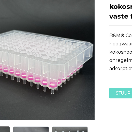
kokosn
vaste 
B&M® Coc
hoogwaar
kokosnoot
onregelma
adsorpti
STUUR