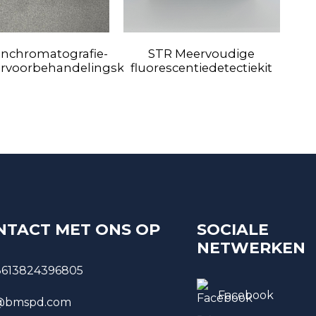
enchromatografie-
STR Meervoudige
rvoorbehandelingskolommen
fluorescentiedetectiekit
s
NTACT MET ONS OP
SOCIALE
NETWERKEN
8613824396805
Facebook
bmspd.com