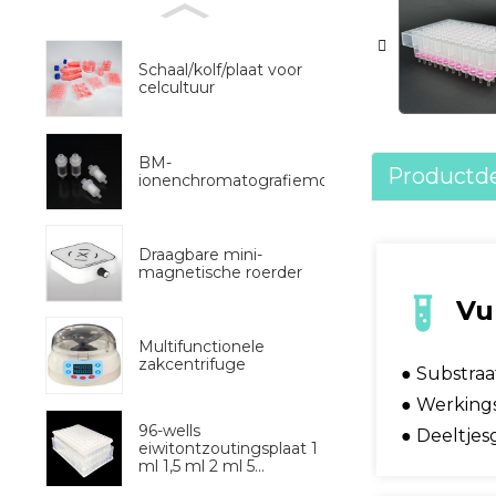
Schaal/kolf/plaat voor
celcultuur
BM-
Productde
ionenchromatografiemonstervoorbehandeli
Draagbare mini-
magnetische roerder
Vu
Multifunctionele
zakcentrifuge
● Substraa
● Werkings
96-wells
● Deeltjes
eiwitontzoutingsplaat 1
ml 1,5 ml 2 ml 5...