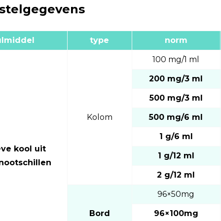
stelgegevens
ulmiddel
type
norm
100 mg/1 ml
200 mg/3 ml
500 mg/3 ml
Kolom
500 mg/6 ml
1 g/6 ml
ve kool uit
1 g/12 ml
nootschillen
2 g/12 ml
96×50mg
Bord
96×100mg