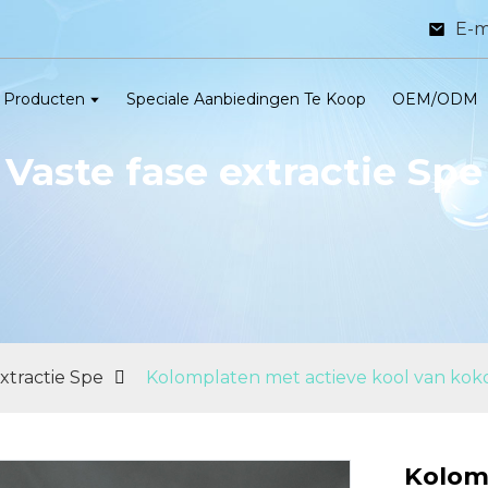
E-m
Producten
Speciale Aanbiedingen Te Koop
OEM/ODM
Vaste fase extractie Spe
extractie Spe
Kolomplaten met actieve kool van kokos
Kolom