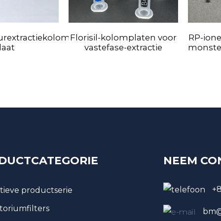
urextractiekolom/OEM/ODM-
Florisil-kolomplaten voor
RP-ion
laat
vastefase-extractie
monste
DUCTCATEGORIE
NEEM CO
+
tieve productserie
toriumfilters
bm@