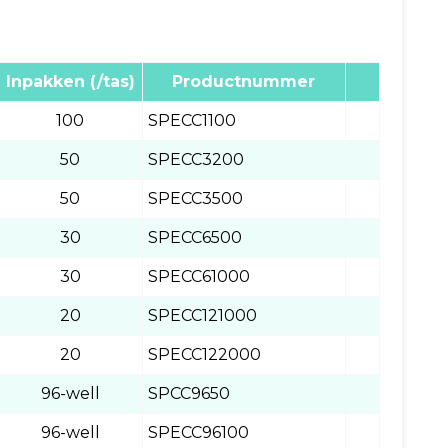
Inpakken (/tas)
Productnummer
100
SPECC1100
50
SPECC3200
50
SPECC3500
30
SPECC6500
30
SPECC61000
20
SPECC121000
20
SPECC122000
96-well
SPCC9650
96-well
SPECC96100