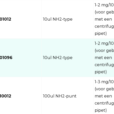
1-2 mg/10
(voor geb
01012
10ul NH2-type
met een
centrifug
pipet)
1-2 mg/10
(voor geb
01096
10ul NH2-type
met een
centrifug
pipet)
1-3 mg/10
(voor geb
10012
100ul NH2-punt
met een
centrifug
pipet)