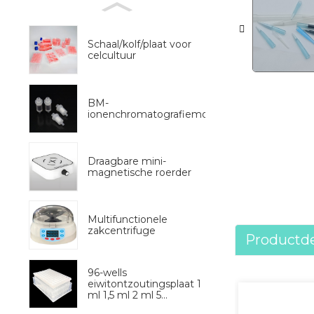
Schaal/kolf/plaat voor
celcultuur
BM-
ionenchromatografiemonstervoorbehandeli
Draagbare mini-
magnetische roerder
Multifunctionele
zakcentrifuge
Productde
96-wells
eiwitontzoutingsplaat 1
ml 1,5 ml 2 ml 5...