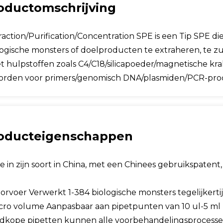
oductomschrijving
raction/Purification/Concentration SPE is een Tip SPE 
logische monsters of doelproducten te extraheren, te zu
 hulpstoffen zoals C4/C18/silicapoeder/magnetische kral
rden voor primers/genomisch DNA/plasmiden/PCR-produ
oducteigenschappen
e in zijn soort in China, met een Chinees gebruikspaten
rvoer Verwerkt 1-384 biologische monsters tegelijkertij
cro volume Aanpasbaar aan pipetpunten van 10 ul-5 ml 
dkope pipetten kunnen alle voorbehandelingsprocesse