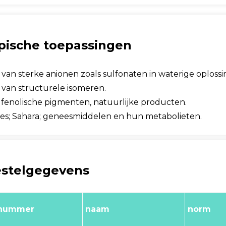
pische toepassingen
e van sterke anionen zoals sulfonaten in waterige oplossi
e van structurele isomeren.
 fenolische pigmenten, natuurlijke producten.
ties; Sahara; geneesmiddelen en hun metabolieten.
stelgegevens
tnummer
naam
norm