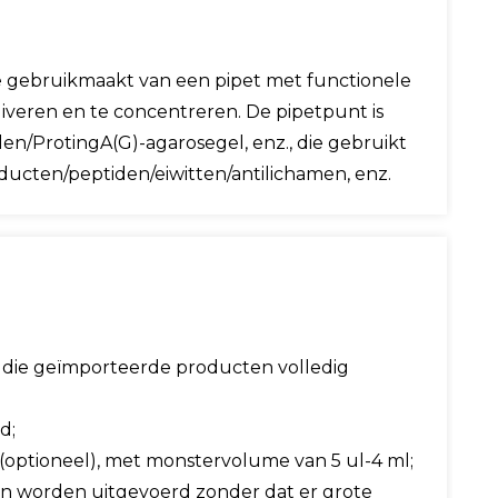
die gebruikmaakt van een pipet met functionele
iveren en te concentreren. De pipetpunt is
en/ProtingA(G)-agarosegel, enz., die gebruikt
cten/peptiden/eiwitten/antilichamen, enz.
t, die geïmporteerde producten volledig
d;
(optioneel), met monstervolume van 5 ul-4 ml;
n worden uitgevoerd zonder dat er grote