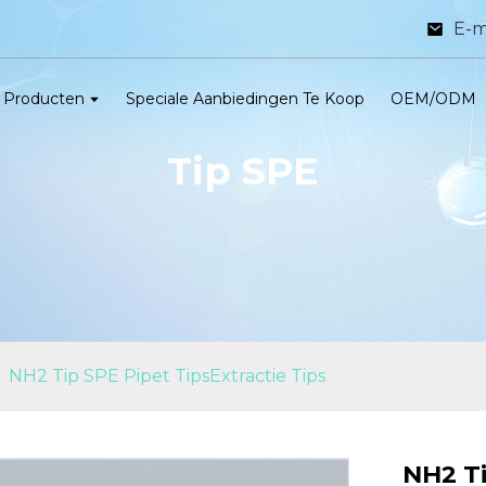
E-m
Producten
Speciale Aanbiedingen Te Koop
OEM/ODM
Tip SPE
NH2 Tip SPE Pipet TipsExtractie Tips
NH2 Ti