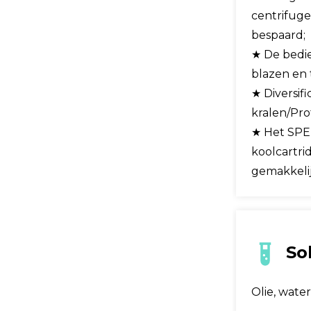
centrifug
bespaard;
★ De bedie
blazen en 
★ Diversif
kralen/Prot
★ Het SPE
koolcartri
gemakkelij
Sol
Olie, water