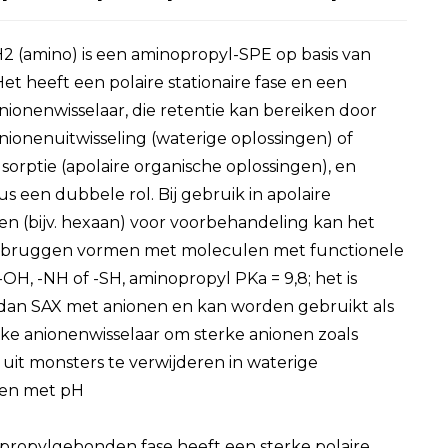
 (amino) is een aminopropyl-SPE op basis van
 Het heeft een polaire stationaire fase en een
ionenwisselaar, die retentie kan bereiken door
ionenuitwisseling (waterige oplossingen) of
dsorptie (apolaire organische oplossingen), en
us een dubbele rol. Bij gebruik in apolaire
en (bijv. hexaan) voor voorbehandeling kan het
fbruggen vormen met moleculen met functionele
OH, -NH of -SH, aminopropyl PKa = 9,8; het is
dan SAX met anionen en kan worden gebruikt als
e anionenwisselaar om sterke anionen zoals
 uit monsters te verwijderen in waterige
gen met pH
propylgebonden fase heeft een sterke polaire