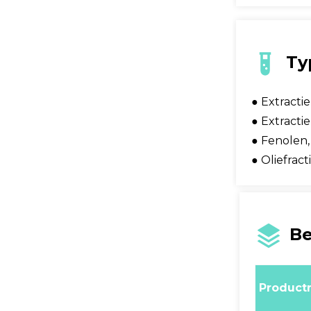
Ty
● Extracti
● Extracti
● Fenolen,
● Oliefrac
Be
Produc