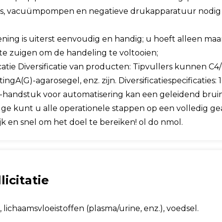
es, vacuümpompen en negatieve drukapparatuur nodig z
ning is uiterst eenvoudig en handig; u hoeft alleen maa
te zuigen om de handeling te voltooien;
icatie Diversificatie van producten: Tipvullers kunnen C
ingA(G)-agarosegel, enz. zijn. Diversificatiespecificaties: 
-handstuk voor automatisering kan een geleidend brui
dge kunt u alle operationele stappen op een volledig g
k en snel om het doel te bereiken! ol do nmol.
licitatie
, lichaamsvloeistoffen (plasma/urine, enz.), voedsel.