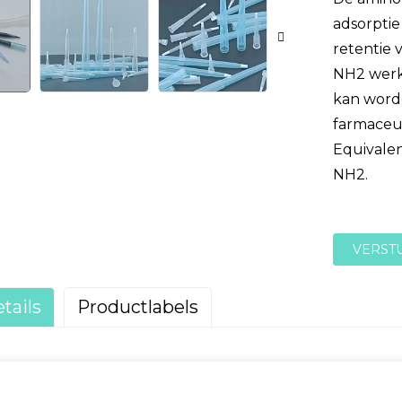
adsorptie
retentie 
NH2 werk
kan worde
farmaceut
ngskolommen
Equivale
NH2.
VERST
tails
Productlabels