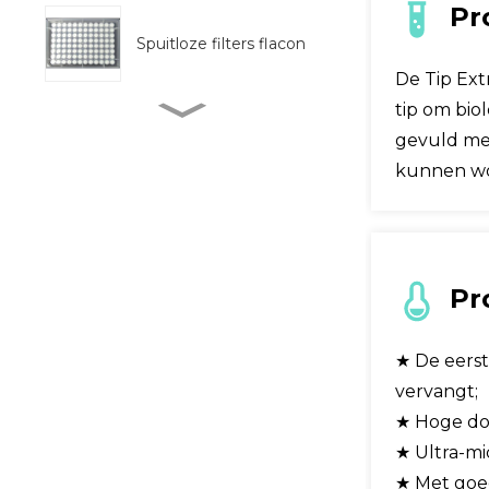
Pr
Spuitloze filters flacon
De Tip Ext
tip om bio
Volledig
geautomatiseerde
gevuld met
monsterpreprocessor
kunnen wo
BM Life Science, 96
Well UV-transparante
micro-pl...
Pr
Buistype colloïdaal
goud testkit
★ De eerst
vervangt;
Fecale verzamelaar
★ Hoge doo
★ Ultra-mi
★ Met goe