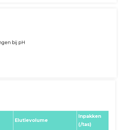
ngen bij pH
Inpakken
Elutievolume
(/tas)