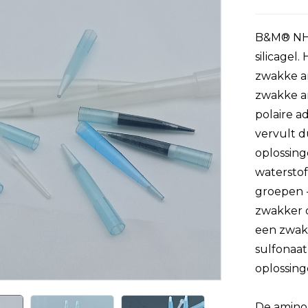
B&M® NH2
silicagel.
zwakke an
zwakke an
polaire a
vervult d
oplossing
watersto
groepen -
zwakker 
een zwakk
sulfonaat
oplossin
De amino