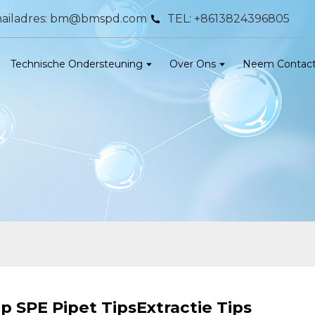
ailadres: bm@bmspd.com
TEL: +8613824396805
Technische Ondersteuning
Over Ons
Neem Contact
p SPE Pipet TipsExtractie Tips