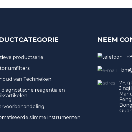
DUCTCATEGORIE
NEEM CO
+
tieve productserie
toriumfilters
bm@
houd van Technieken
7F, 
Jinqi
o diagnostische reagentia en
Manu
iksartikelen
Feng
Dongg
ervoorbehandeling
Guan
matiseerde slimme instrumenten