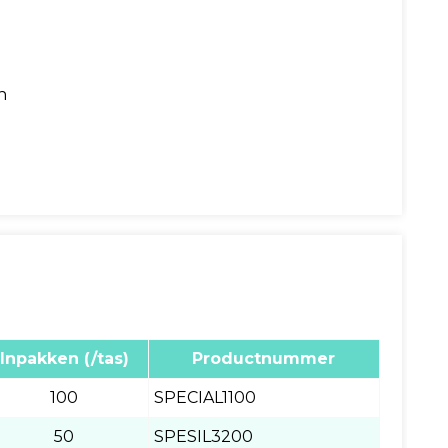
n
Inpakken (/tas)
Productnummer
100
SPECIAL1100
50
SPESIL3200