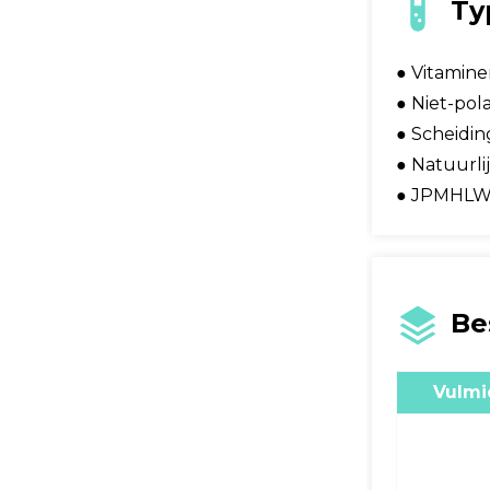
Ty
● Vitamin
● Niet-pol
● Scheidin
● Natuurli
● JPMHLW J
Be
Vulmi