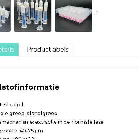
tails
Productlabels
ngskolommen
lstofinformatie
: silicagel
ele groep: silanolgroep
mechanisme: extractie in de normale fase
grootte: 40-75 μm