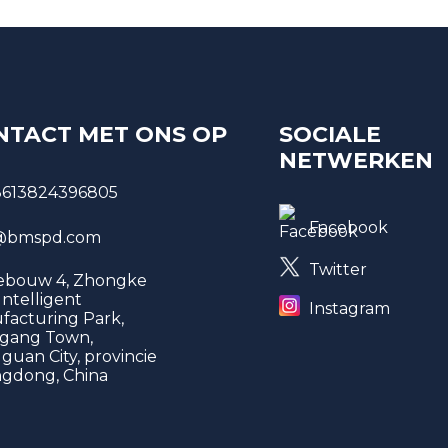
NTACT MET ONS OP
SOCIALE
NETWERKEN
8613824396805
Facebook
bmspd.com
Twitter
gebouw 4, Zhongke
 Intelligent
Instagram
facturing Park,
gang Town,
uan City, provincie
gdong, China