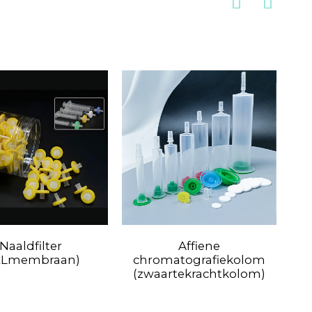
Naaldfilter
Affiene
BM
ELmembraan)
chromatografiekolom
UV
(zwaartekrachtkolom)