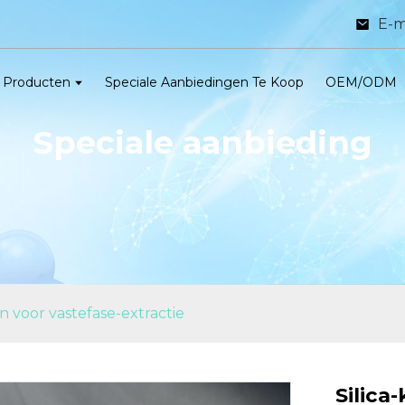
E-m
Producten
Speciale Aanbiedingen Te Koop
OEM/ODM
Speciale aanbieding
n voor vastefase-extractie
Silica