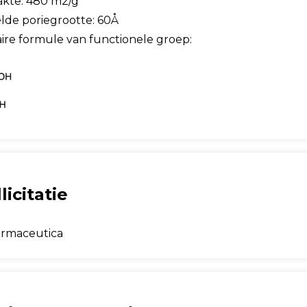
akte: 480 m2/g
lde poriegrootte: 60Å
ire formule van functionele groep:
licitatie
armaceutica