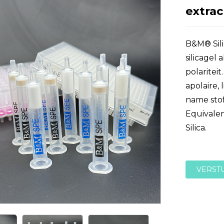
extrac
B&M® Sili
silicagel 
polaritei
apolaire, 
name stof
Equivalen
Silica.
VERST