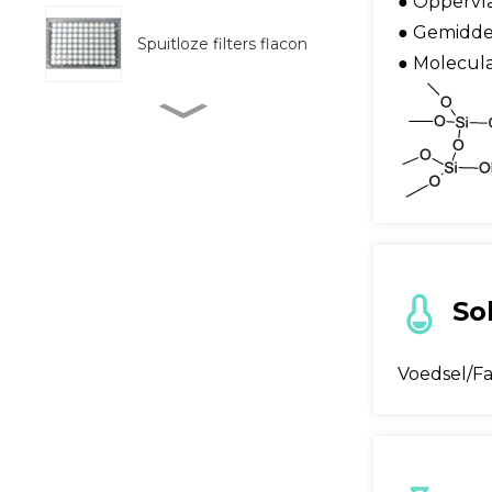
● Oppervl
● Gemidde
Spuitloze filters flacon
● Molecula
Volledig
geautomatiseerde
monsterpreprocessor
BM Life Science, 96
Well UV-transparante
micro-pl...
Sol
Buistype colloïdaal
goud testkit
Voedsel/F
Fecale verzamelaar