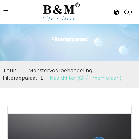
Filterapparaat
n
Thuis
Monstervoorbehandeling
Filterapparaat
Naaldfilter (GF/F-membraan)