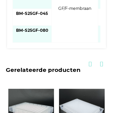
GF/F-membraan
BM-S25GF-045
0,4
BM-S25GF-080
0,8
Gerelateerde producten