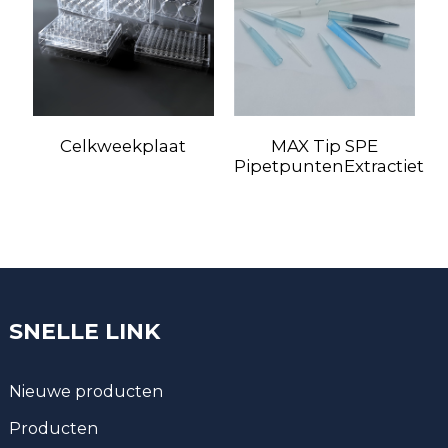
Celkweekplaat
MAX Tip SPE
M
PipetpuntenExtractietip
i
SNELLE LINK
Nieuwe producten
Producten