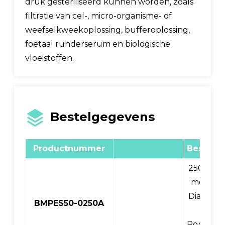
druk gesteriliseerd kunnen worden, zoals
filtratie van cel-, micro-organisme- of
weefselkweekoplossing, bufferoplossing,
foetaal runderserum en biologische
vloeistoffen.
Bestelgegevens
Productnummer
Beschrij
250 ml; 
membra
Diameter
BMPES50-0250A
mm;
Poriegroo