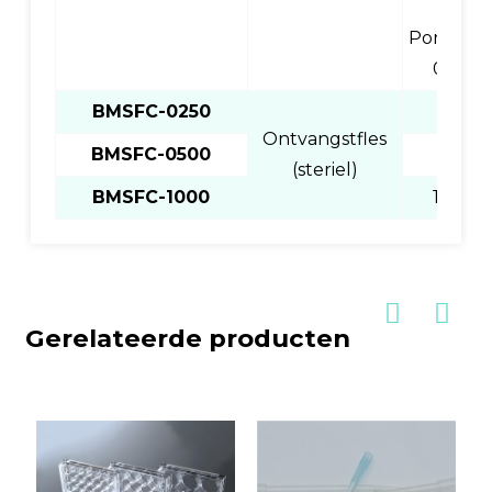
mm;
Poriegroo
0,22 
BMSFC-0250
250 m
Ontvangstfles
BMSFC-0500
500 m
(steriel)
BMSFC-1000
1000 
Gerelateerde producten