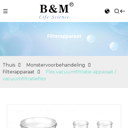
Filterapparaat
n
Thuis
Monstervoorbehandeling
Filterapparaat
Fles vacuümfiltratie-apparaat /
vacuümfiltratiefles